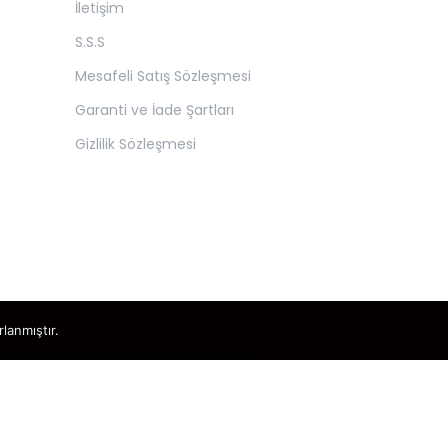
İletişim
S.S.S
Mesafeli Satış Sözleşmesi
Garanti ve İade Şartları
Gizlilik Sözleşmesi
rlanmıştır.
×