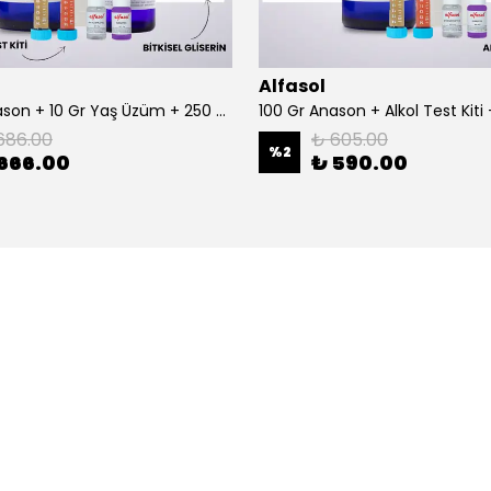
Alfasol
100 Gr Anason + 10 Gr Yaş Üzüm + 250 Gr Gliserin + Alkol Test Kiti
686.00
₺ 605.00
%
2
666.00
₺ 590.00