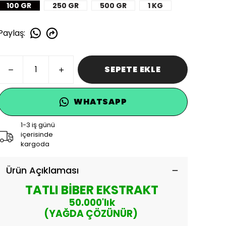
100 GR
250 GR
500 GR
1 KG
Paylaş
:
SEPETE EKLE
WHATSAPP
1-3 iş günü
içerisinde
kargoda
Ürün Açıklaması
TATLI BİBER EKSTRAKT
50.000'lık
(YAĞDA ÇÖZÜNÜR)