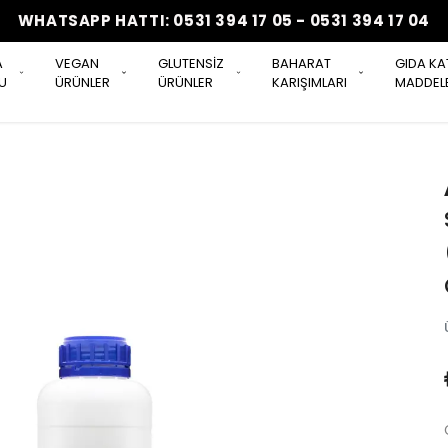
WHATSAPP HATTI: 0531 394 17 05 - 0531 394 17 04
A
VEGAN
GLUTENSİZ
BAHARAT
GIDA KA
U
ÜRÜNLER
ÜRÜNLER
KARIŞIMLARI
MADDELE