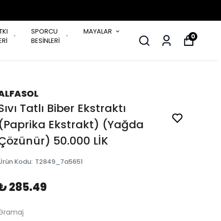
TKI
SPORCU
MAYALAR
0
Rİ
BESİNLERİ
ALFASOL
Sıvı Tatlı Biber Ekstraktı
(Paprika Ekstrakt) (Yağda
Çözünür) 50.000 LİK
Ürün Kodu
:
T2849_7a5651
₺ 285.49
Gramaj