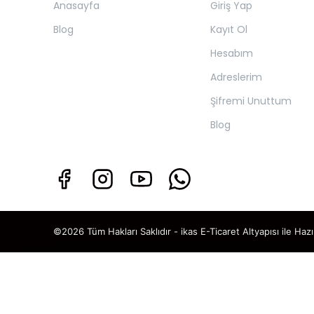
Anasayfa
Giriş Yap
Blog
Kayıt Ol
Hesabım
Adreslerim
Şifremi Unuttum
Blog
©2026 Tüm Hakları Saklıdır - ikas E-Ticaret
Altyapısı ile Hazı