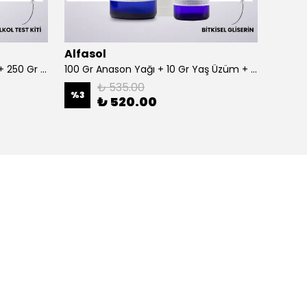
Alfasol
Alfas
100 Gr Anason + Alkol Test Kiti + 250 Gr Gliserin
100 Gr Anason Yağı + 10 Gr Yaş Üzüm + 250 Gr Gliserin
₺ 535.00
%
3
%
3
₺ 520.00