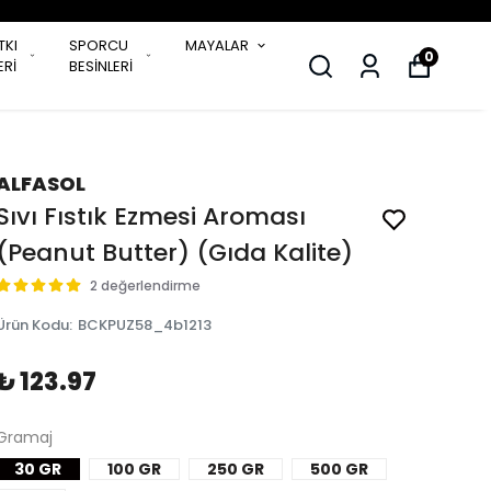
TKI
SPORCU
MAYALAR
0
Rİ
BESİNLERİ
ALFASOL
Sıvı Fıstık Ezmesi Aroması
(Peanut Butter) (Gıda Kalite)
2 değerlendirme
Ürün Kodu
:
BCKPUZ58_4b1213
₺ 123.97
Gramaj
30 GR
100 GR
250 GR
500 GR