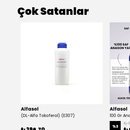
Çok Satanlar
ükendi
Alfasol
Alfasol
(DL-Alfa Tokoferol) (E307)
₺ 
%
3
₺ 396.70
₺ 