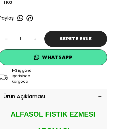
1 KG
Paylaş
:
SEPETE EKLE
WHATSAPP
1-3 iş günü
içerisinde
kargoda
Ürün Açıklaması
ALFASOL FISTIK EZMESI