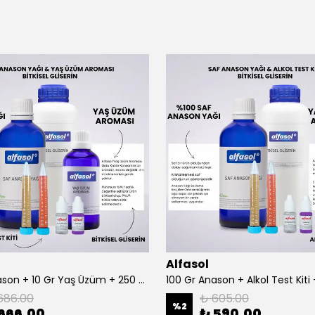
Alfasol
100 Gr Anason + 10 Gr Yaş Üzüm + 250 Gr Gliserin + Alkol Test Kiti
686.00
₺ 605.00
%
2
666.00
₺ 590.00