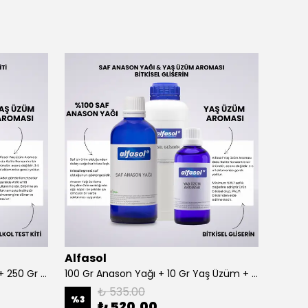
Alfasol
Alfas
100 Gr Anason + Alkol Test Kiti + 250 Gr Gliserin
100 Gr Anason Yağı + 10 Gr Yaş Üzüm + 250 Gr Gliserin
₺ 535.00
%
3
%
3
₺ 520.00