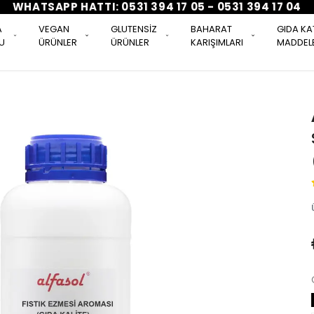
WHATSAPP HATTI: 0531 394 17 05 - 0531 394 17 04
A
VEGAN
GLUTENSİZ
BAHARAT
GIDA KA
U
ÜRÜNLER
ÜRÜNLER
KARIŞIMLARI
MADDELE