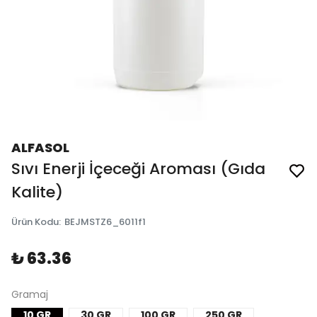
ALFASOL
Sıvı Enerji İçeceği Aroması (Gıda
Kalite)
Ürün Kodu
:
BEJMSTZ6_6011f1
₺ 63.36
Gramaj
10 GR
30 GR
100 GR
250 GR