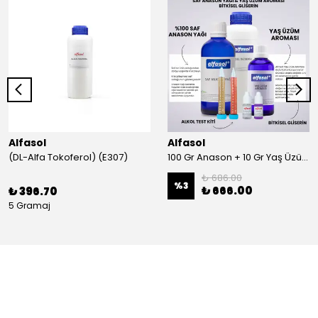
Alfasol
Alfasol
(DL-Alfa Tokoferol) (E307)
100 Gr Anason + 10 Gr Yaş Üzüm + 250 Gr Gliserin + Alkol Test Kiti
₺ 686.00
%
3
₺ 666.00
₺ 396.70
5 Gramaj