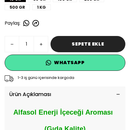
500 GR
1 KG
Paylaş
:
SEPETE EKLE
WHATSAPP
1-3 iş günü içerisinde kargoda
Ürün Açıklaması
Alfasol Enerji İçeceği Aroması
(Gıda Kalite)