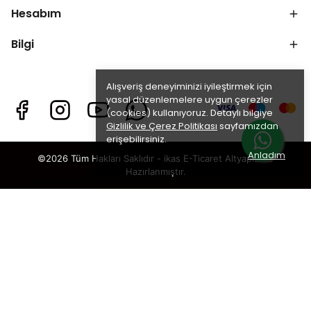
Hesabım
Bilgi
Alışveriş deneyiminizi iyileştirmek için
yasal düzenlemelere uygun çerezler
(cookies) kullanıyoruz. Detaylı bilgiye
Gizlilik ve Çerez Politikası
sayfamızdan
erişebilirsiniz.
Anladım
©2026 Tüm Hakları Saklıdır - ikas E-Ticaret
Altyapısı ile
Hazırlanmıştır.
×
TAKİP ET · KAZAN
🎁
%5 İNDİRİM