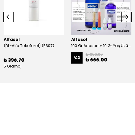
Alfasol
Alfasol
(DL-Alfa Tokoferol) (E307)
100 Gr Anason + 10 Gr Yaş Üzüm + 250 Gr Gliserin + Alkol Test Kiti
₺ 686.00
%
3
₺ 666.00
₺ 396.70
5 Gramaj