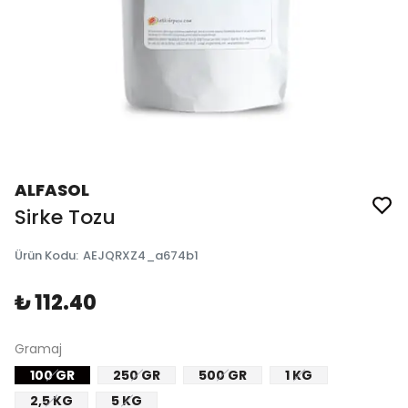
ALFASOL
Sirke Tozu
Ürün Kodu
:
AEJQRXZ4_a674b1
₺ 112.40
Gramaj
100 GR
250 GR
500 GR
1 KG
2,5 KG
5 KG