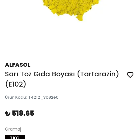
ALFASOL
Sarı Toz Gıda Boyası (Tartarazin)
(E102)
Ürün Kodu
:
T4212_3b92e0
₺ 518.65
Gramaj
1 KG