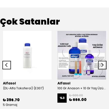
Çok Satanlar
Alfasol
Alfasol
(DL-Alfa Tokoferol) (E307)
100 Gr Anason + 10 Gr Yaş Üzüm + 250 Gr Gliserin + Alkol Test Kiti
₺ 686.00
%
3
₺ 666.00
₺ 396.70
5 Gramaj