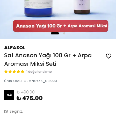
ALFASOL
Saf Anason Yağı 100 Gr + Arpa
Aroması Miksi Seti
1 değerlendirme
Ürün Kodu
:
CJMNSYZ6_036661
₺ 490.00
%
3
₺ 475.00
Kit Seçiniz.