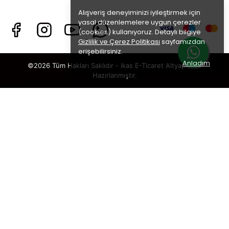
Alışveriş deneyiminizi iyileştirmek için
yasal düzenlemelere uygun çerezler
(cookies) kullanıyoruz. Detaylı bilgiye
Gizlilik ve Çerez Politikası
sayfamızdan
erişebilirsiniz.
Anladım
©2026 Tüm Hakları Saklıdır - ikas E-Ticaret
Altyapısı ile
Hazırlanmıştır.
×
TAKİP ET · KAZAN
🎁
%5 İNDİRİM
SENİ BEKLİYOR!
Sosyal medya hesaplarımızı takip et,
DM’den
“KUPON”
yaz, hemen
%5 indirim kodunu
al.