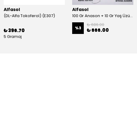
Alfasol
Alfasol
(DL-Alfa Tokoferol) (E307)
100 Gr Anason + 10 Gr Yaş Üzüm + 250 Gr Gliserin + Alkol Test Kiti
₺ 686.00
%
3
₺ 666.00
₺ 396.70
5 Gramaj