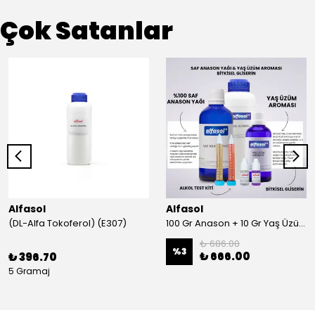
Çok Satanlar
Alfasol
Alfasol
(DL-Alfa Tokoferol) (E307)
100 Gr Anason + 10 Gr Yaş Üzüm + 250 Gr Gliserin + Alkol Test Kiti
₺ 686.00
%
3
₺ 666.00
₺ 396.70
5 Gramaj