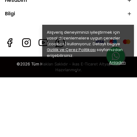
Hesabım
Bilgi
Alışveriş deneyiminizi iyileştirmek için
yasal düzenlemelere uygun çerezler
(cookies) kullanıyoruz. Detaylı bilgiye
Gizlilik ve Çerez Politikası
sayfamızdan
erişebilirsiniz.
Anladım
©2026 Tüm Hakları Saklıdır - ikas E-Ticaret
Altyapısı ile
Hazırlanmıştır.
×
TAKİP ET · KAZAN
🎁
%5 İNDİRİM
SENİ BEKLİYOR!