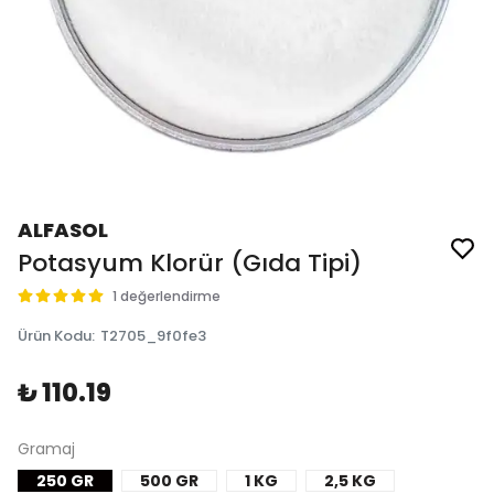
ALFASOL
Potasyum Klorür (Gıda Tipi)
1 değerlendirme
Ürün Kodu
:
T2705_9f0fe3
₺ 110.19
Gramaj
250 GR
500 GR
1 KG
2,5 KG