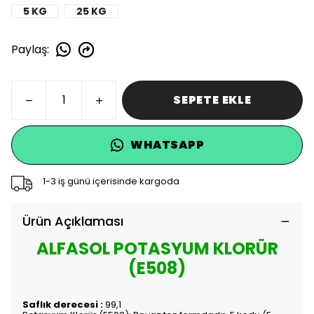
5 KG
25 KG
Paylaş
:
SEPETE EKLE
WHATSAPP
1-3 iş günü içerisinde kargoda
Ürün Açıklaması
ALFASOL POTASYUM KLORÜR
(E508)
Saflık derecesi :
99,1