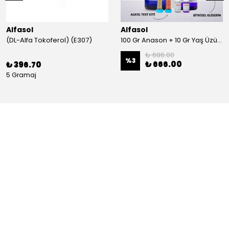
Alfasol
Alfasol
(DL-Alfa Tokoferol) (E307)
100 Gr Anason + 10 Gr Yaş Üzüm + 250 Gr Gliserin + Alkol Test Kiti
₺ 686.00
%
3
₺ 666.00
₺ 396.70
5 Gramaj