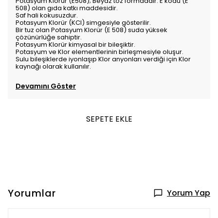
Potasyum Klorür (E508); Beyaz toz formdadır. E kodu (E
508) olan gıda katkı maddesidir.
Saf hali kokusuzdur.
Potasyum Klorür (KCl) simgesiyle gösterilir.
Bir tuz olan Potasyum Klorür (E 508) suda yüksek
çözünürlüğe sahiptir.
Potasyum Klorür kimyasal bir bileşiktir.
Potasyum ve Klor elementlerinin birleşmesiyle oluşur.
Sulu bileşiklerde iyonlaşıp Klor anyonları verdiği için Klor
kaynağı olarak kullanılır.
Devamını Göster
SEPETE EKLE
Yorumlar
Yorum Yap