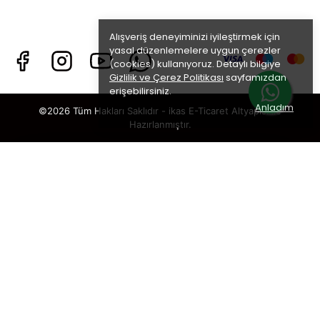
Alışveriş deneyiminizi iyileştirmek için
yasal düzenlemelere uygun çerezler
(cookies) kullanıyoruz. Detaylı bilgiye
Gizlilik ve Çerez Politikası
sayfamızdan
erişebilirsiniz.
Anladım
©2026 Tüm Hakları Saklıdır - ikas E-Ticaret
Altyapısı ile
Hazırlanmıştır.
×
TAKİP ET · KAZAN
🎁
%5 İNDİRİM
SENİ BEKLİYOR!
Sosyal medya hesaplarımızı takip et,
DM’den
“KUPON”
yaz, hemen
%5 indirim kodunu
al.