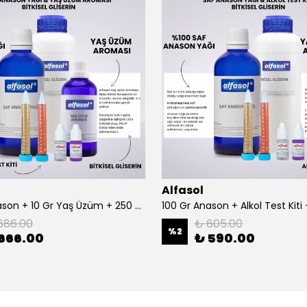
Alfasol
100 Gr Anason + 10 Gr Yaş Üzüm + 250 Gr Gliserin + Alkol Test Kiti
686.00
₺ 605.00
%
2
666.00
₺ 590.00