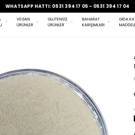
WHATSAPP HATTI: 0531 394 17 05 - 0531 394 17 04
A
VEGAN
GLUTENSİZ
BAHARAT
GIDA KA
U
ÜRÜNLER
ÜRÜNLER
KARIŞIMLARI
MADDELE