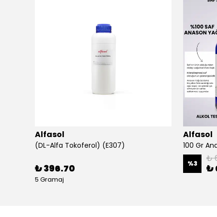
Alfasol
Alfasol
(DL-Alfa Tokoferol) (E307)
₺ 
%
3
₺ 396.70
₺ 
5 Gramaj