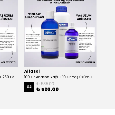
Alfasol
Alfas
100 Gr Anason + Alkol Test Kiti + 250 Gr Gliserin
100 Gr Anason Yağı + 10 Gr Yaş Üzüm + 250 Gr Gliserin
₺ 535.00
%
3
%
3
₺ 520.00