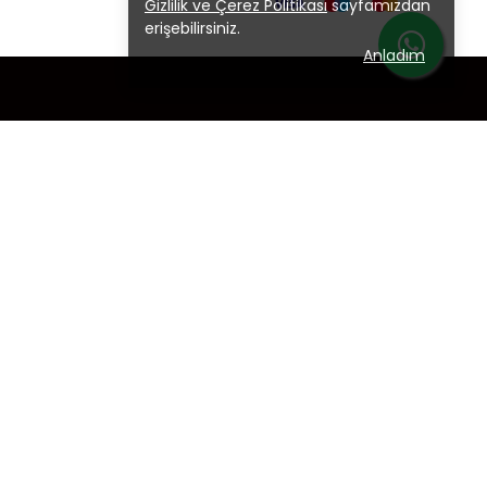
Gizlilik ve Çerez Politikası
sayfamızdan
erişebilirsiniz.
Anladım