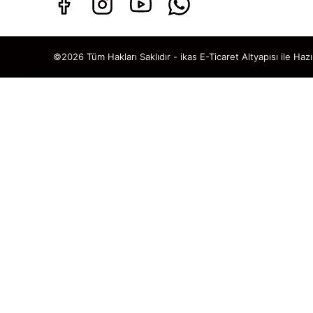
©2026 Tüm Hakları Saklıdır - ikas E-Ticaret
Altyapısı ile Hazı
TAKİP ET · KAZAN
🎁
%5 İNDİ
SENİ BEKLİ
Sosyal medya hesaplarımızı ta
DM’den
“KUPON”
yaz, hemen
%5 ind
🎟️ %5 İNDİRİM K