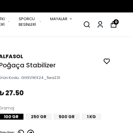
TKI
SPORCU
MAYALAR
0
Rİ
BESİNLERİ
ALFASOL
Poğaça Stabilizer
Ürün Kodu
:
GHSVWX24_5ea231
₺ 27.50
Gramaj
100 GR
250 GR
500 GR
1 KG
Paylaş
: