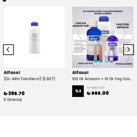
Alfasol
Alfasol
(DL-Alfa Tokoferol) (E307)
100 Gr Anason + 10 Gr Yaş Üzüm + 250 Gr Gliserin + Alkol Test Kiti
₺ 686.00
%
3
₺ 666.00
₺ 396.70
5 Gramaj