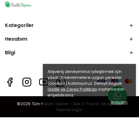
Kategoriler
Hesabım
Bilgi
Alışveriş deneyiminizi iyileştirmek için
yasal düzenlemelere uygun çerezler
(cookies) kullanıyoruz. Detaylı bilgiye
Gizlilik ve Çerez Politikası
sayfamızdan
erişebilirsiniz.
Anladım
©2026 Tüm Hakları Saklıdır - ikas E-Ticaret
Altyapısı ile
Hazırlanmıştır.
×