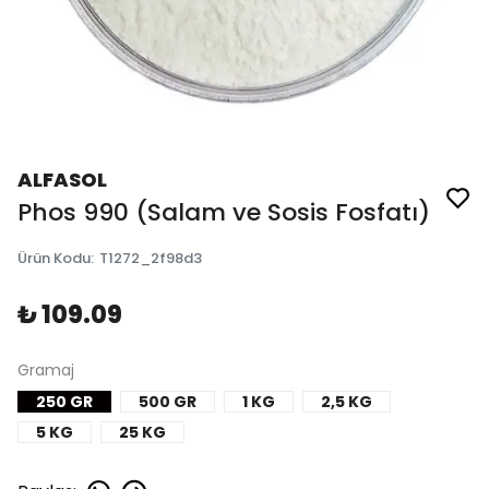
ALFASOL
Phos 990 (Salam ve Sosis Fosfatı)
Ürün Kodu
:
T1272_2f98d3
₺ 109.09
Gramaj
250 GR
500 GR
1 KG
2,5 KG
5 KG
25 KG