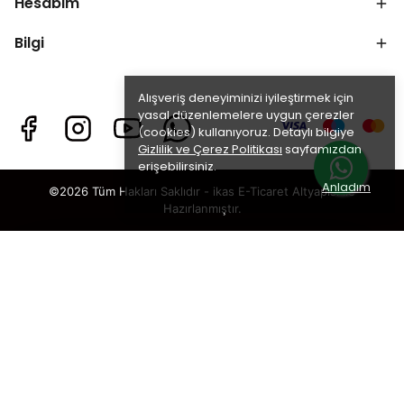
Hesabım
Bilgi
Alışveriş deneyiminizi iyileştirmek için
yasal düzenlemelere uygun çerezler
(cookies) kullanıyoruz. Detaylı bilgiye
Gizlilik ve Çerez Politikası
sayfamızdan
erişebilirsiniz.
Anladım
©2026 Tüm Hakları Saklıdır - ikas E-Ticaret
Altyapısı ile
Hazırlanmıştır.
×
TAKİP ET · KAZAN
🎁
%5 İNDİRİM
SENİ BEKLİYOR!