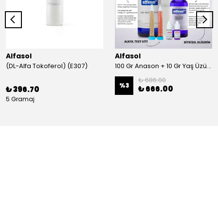
Alfasol
Alfasol
(DL-Alfa Tokoferol) (E307)
100 Gr Anason + 10 Gr Yaş Üzüm + 250 Gr Gliserin + Alkol Test Kiti
₺ 686.00
%
3
₺ 666.00
₺ 396.70
5 Gramaj