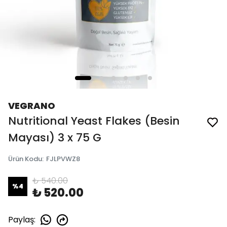
VEGRANO
Nutritional Yeast Flakes (Besin
Mayası) 3 x 75 G
Ürün Kodu
:
FJLPVWZ8
₺ 540.00
%
4
₺ 520.00
Paylaş
: