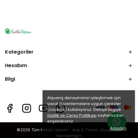
Kategoriler
Hesabım
Bilgi
Alışveriş deneyiminizi iyileştirmek için
yasal düzenlemelere uygun çerezler
(cookies) kullanıyoruz. Detaylı bilgiye
Gizlilik ve Çerez Politikası
sayfamızdan
erişebilirsiniz.
Anladım
©2026 Tüm Hakları Saklıdır - ikas E-Ticaret
Altyapısı ile
Hazırlanmıştır.