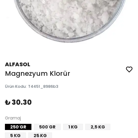
ALFASOL
Magnezyum Klorür
Ürün Kodu
:
T4451_8986b3
₺ 30.30
Gramaj
250 GR
500 GR
1 KG
2,5 KG
5 KG
25 KG