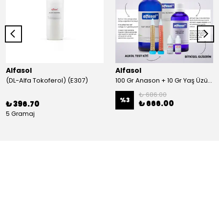
Alfasol
Alfasol
(DL-Alfa Tokoferol) (E307)
100 Gr Anason + 10 Gr Yaş Üzüm + 250 Gr Gliserin + Alkol Test Kiti
₺ 686.00
%
3
₺ 666.00
₺ 396.70
5 Gramaj