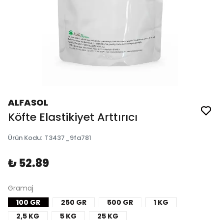
ALFASOL
Köfte Elastikiyet Arttırıcı
Ürün Kodu
:
T3437_9fa781
₺ 52.89
Gramaj
100 GR
250 GR
500 GR
1 KG
2,5 KG
5 KG
25 KG