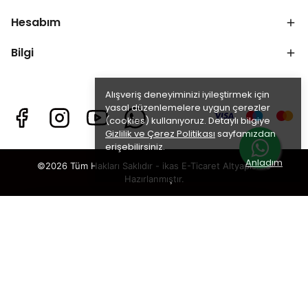
Hesabım
Bilgi
Alışveriş deneyiminizi iyileştirmek için
yasal düzenlemelere uygun çerezler
(cookies) kullanıyoruz. Detaylı bilgiye
Gizlilik ve Çerez Politikası
sayfamızdan
erişebilirsiniz.
Anladım
©2026 Tüm Hakları Saklıdır - ikas E-Ticaret
Altyapısı ile
Hazırlanmıştır.
×
TAKİP ET · KAZAN
🎁
%5 İNDİRİM