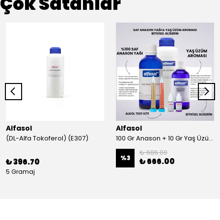
Çok Satanlar
Alfasol
Alfasol
(DL-Alfa Tokoferol) (E307)
100 Gr Anason + 10 Gr Yaş Üzüm + 250 Gr Gliserin + Alkol Test Kiti
₺ 686.00
%
3
₺ 666.00
₺ 396.70
5 Gramaj