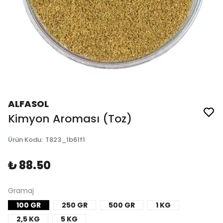
ALFASOL
Kimyon Aroması (Toz)
Ürün Kodu
:
T823_1b61f1
₺ 88.50
Gramaj
100 GR
250 GR
500 GR
1 KG
2,5 KG
5 KG