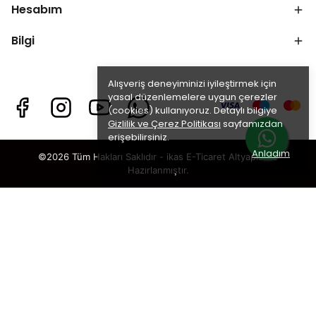
Hesabım
Bilgi
Alışveriş deneyiminizi iyileştirmek için
yasal düzenlemelere uygun çerezler
(cookies) kullanıyoruz. Detaylı bilgiye
Gizlilik ve Çerez Politikası
sayfamızdan
erişebilirsiniz.
Anladım
©2026 Tüm Hakları Saklıdır - ikas E-Ticaret
Altyapısı ile
Hazırlanmıştır.
×
TAKİP ET · KAZAN
🎁
%5 İNDİRİM
SENİ BEKLİYOR!