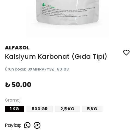
ALFASOL
Kalsiyum Karbonat (Gıda Tipi)
Ürün Kodu
:
9XMNRV7Y3Z_80103
₺ 50.00
Gramaj
1 KG
500 GR
2,5 KG
5 KG
Paylaş
: