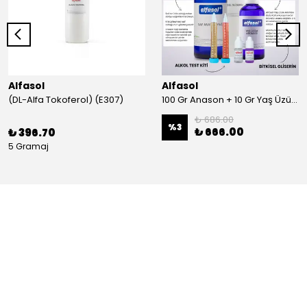
Alfasol
Alfasol
(DL-Alfa Tokoferol) (E307)
100 Gr Anason + 10 Gr Yaş Üzüm + 250 Gr Gliserin + Alkol Test Kiti
₺ 686.00
%
3
₺ 666.00
₺ 396.70
5 Gramaj