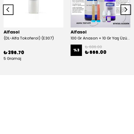
Alfasol
Alfasol
(DL-Alfa Tokoferol) (E307)
100 Gr Anason + 10 Gr Yaş Üzüm + 250 Gr Gliserin + Alkol Test Kiti
₺ 686.00
%
3
₺ 666.00
₺ 396.70
5 Gramaj