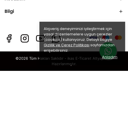
Bilgi
Alışveriş deneyiminizi iyileştirmek için
yasal düzenlemelere uygun çerezler
(cookies) kullanıyoruz. Detaylı bilgiye
Gizlilik ve Çerez Politikası
sayfamızdan
erişebilirsiniz.
Anladım
©2026 Tüm Hakları Saklıdır - ikas E-Ticaret
Altyapısı ile
Hazırlanmıştır.
×
TAKİP ET · KAZAN
🎁
%5 İNDİRİM
SENİ BEKLİYOR!