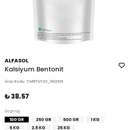
ALFASOL
Kalsiyum Bentonit
Ürün Kodu
:
CMRTUY23_552931
₺ 38.57
Gramaj
100 GR
250 GR
500 GR
1 KG
5 KG
2,5 KG
25 KG