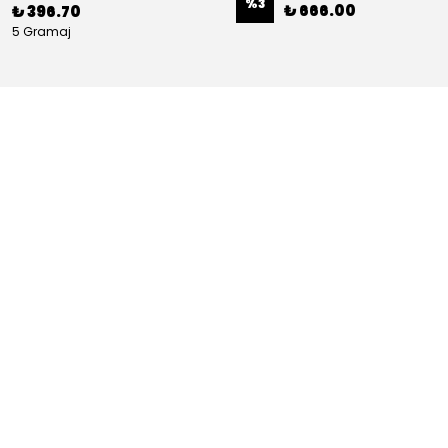
%
3
₺ 666.00
₺ 396.70
5 Gramaj