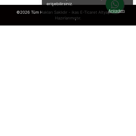
erişebilirsiniz.
Anladım
©2026 Tüm Hakları Saklıdır - ikas E-Ticaret
Altyapısı ile
Hazırlanmıştır.
×
TAKİP ET · KAZAN
🎁
%5 İNDİRİM
SENİ BEKLİYOR!
Sosyal medya hesaplarımızı takip et,
DM’den
“KUPON”
yaz, hemen
%5 indirim kodunu
al.
🎟️ %5 İNDİRİM KUPONU
Takip etmek istediğin hesabı seç: