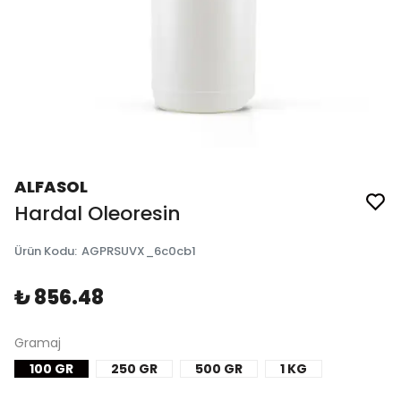
ALFASOL
Hardal Oleoresin
Ürün Kodu
:
AGPRSUVX_6c0cb1
₺ 856.48
Gramaj
100 GR
250 GR
500 GR
1 KG