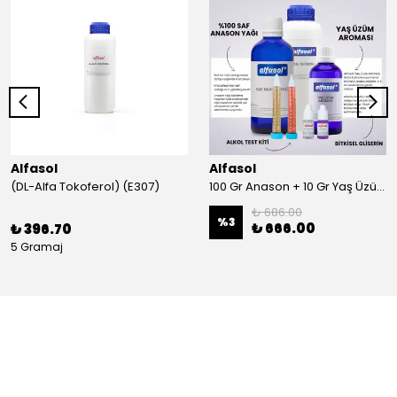
Alfasol
Alfasol
(DL-Alfa Tokoferol) (E307)
100 Gr Anason + 10 Gr Yaş Üzüm + 250 Gr Gliserin + Alkol Test Kiti
₺ 686.00
%
3
₺ 666.00
₺ 396.70
5 Gramaj