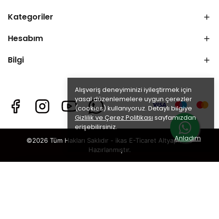
Kategoriler
Hesabım
Bilgi
Alışveriş deneyiminizi iyileştirmek için
yasal düzenlemelere uygun çerezler
(cookies) kullanıyoruz. Detaylı bilgiye
Gizlilik ve Çerez Politikası
sayfamızdan
erişebilirsiniz.
Anladım
©2026 Tüm Hakları Saklıdır - ikas E-Ticaret
Altyapısı ile
Hazırlanmıştır.
×
TAKİP ET · KAZAN