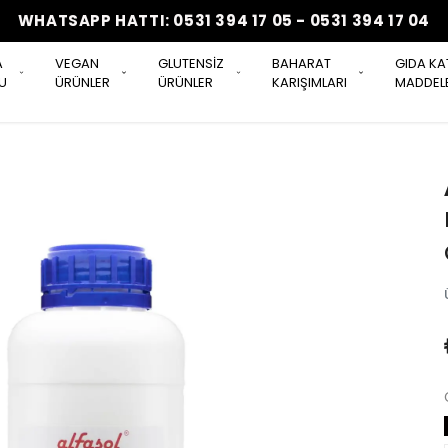
WHATSAPP HATTI: 0531 394 17 05 - 0531 394 17 04
A
VEGAN
GLUTENSİZ
BAHARAT
GIDA KA
U
ÜRÜNLER
ÜRÜNLER
KARIŞIMLARI
MADDELE