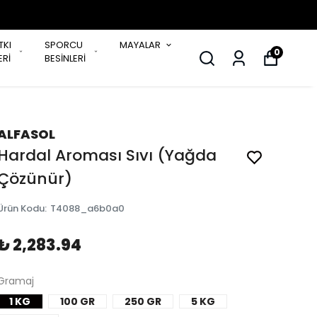
TKI
SPORCU
MAYALAR
0
Rİ
BESİNLERİ
ALFASOL
Hardal Aroması Sıvı (Yağda
Çözünür)
Ürün Kodu
:
T4088_a6b0a0
₺ 2,283.94
Gramaj
1 KG
100 GR
250 GR
5 KG