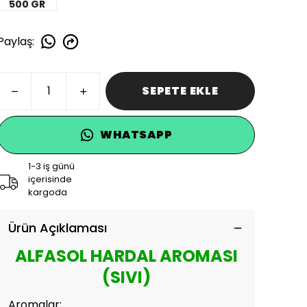
500 GR
Paylaş
:
SEPETE EKLE
WHATSAPP
1-3 iş günü
içerisinde
kargoda
Ürün Açıklaması
ALFASOL HARDAL AROMASI
(SIVI)
Aromalar;