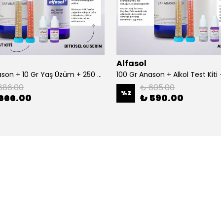
Alfasol
100 Gr Anason + 10 Gr Yaş Üzüm + 250 Gr Gliserin + Alkol Test Kiti
686.00
₺ 605.00
%
2
666.00
₺ 590.00