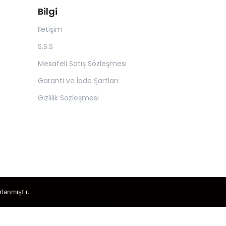
Bilgi
İletişim
S.S.S
Mesafeli Satış Sözleşmesi
Garanti ve İade Şartları
Gizlilik Sözleşmesi
rlanmıştır.