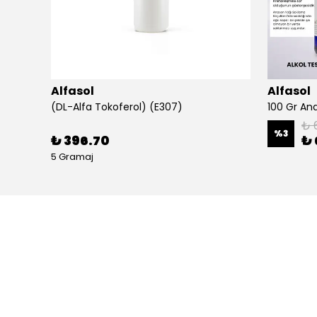
Alfasol
Alfasol
(DL-Alfa Tokoferol) (E307)
₺ 
%
3
₺ 396.70
₺ 
5 Gramaj