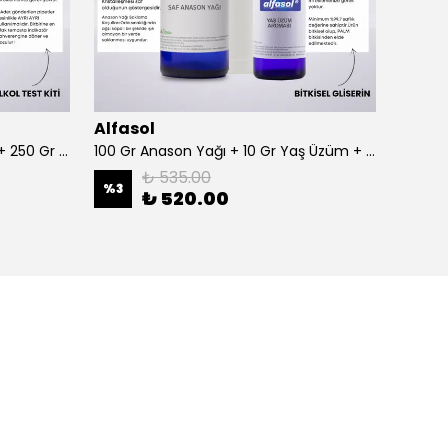
Alfasol
Alfas
100 Gr Anason + Alkol Test Kiti + 250 Gr Gliserin
100 Gr Anason Yağı + 10 Gr Yaş Üzüm + 250 Gr Gliserin
₺ 535.00
%
3
%
3
₺ 520.00