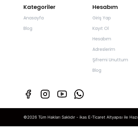
Kategoriler
Hesabım
Anasayfa
Giriş Yap
Blog
Kayıt Ol
Hesabım
Adreslerim
Şifremi Unuttum
Blog
©2026 Tüm Hakları Saklıdır - ikas E-Ticaret
Altyapısı ile Hazı