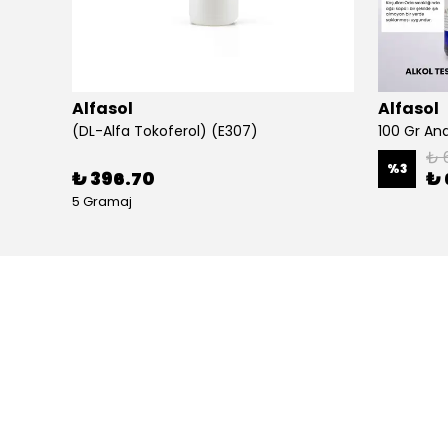
Alfasol
Alfasol
(DL-Alfa Tokoferol) (E307)
₺ 
%
3
₺ 396.70
₺ 
5 Gramaj