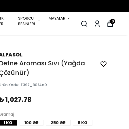
TKI
SPORCU
MAYALAR
0
Rİ
BESİNLERİ
ALFASOL
Defne Aroması Sıvı (Yağda
Çözünür)
Ürün Kodu
:
T397_80f4a0
₺ 1,027.78
Gramaj
1 KG
100 GR
250 GR
5 KG