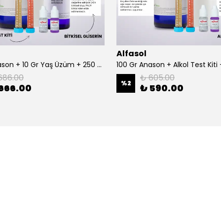
Alfasol
100 Gr Anason + 10 Gr Yaş Üzüm + 250 Gr Gliserin + Alkol Test Kiti
686.00
₺ 605.00
%
2
666.00
₺ 590.00