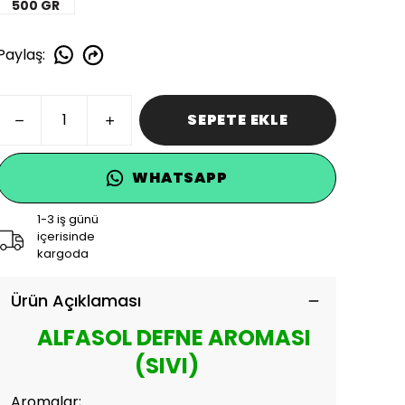
500 GR
Paylaş
:
SEPETE EKLE
WHATSAPP
1-3 iş günü
içerisinde
kargoda
Ürün Açıklaması
ALFASOL DEFNE AROMASI
(SIVI)
Aromalar;