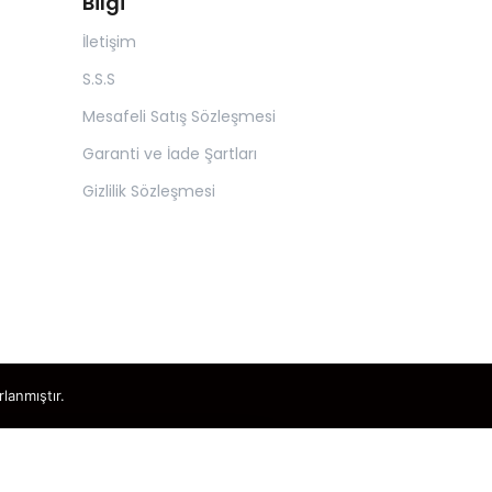
Bilgi
İletişim
S.S.S
Mesafeli Satış Sözleşmesi
Garanti ve İade Şartları
Gizlilik Sözleşmesi
rlanmıştır.
×