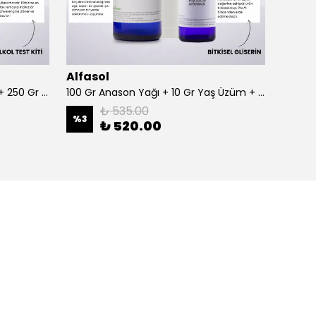
Alfasol
Alfas
100 Gr Anason + Alkol Test Kiti + 250 Gr Gliserin
100 Gr Anason Yağı + 10 Gr Yaş Üzüm + 250 Gr Gliserin
₺ 535.00
%
3
%
3
₺ 520.00