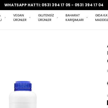
WHATSAPP HATTI: 0531 394 17 05 - 0531 394 17 04
A
VEGAN
GLUTENSİZ
BAHARAT
GIDA KA
U
ÜRÜNLER
ÜRÜNLER
KARIŞIMLARI
MADDELE