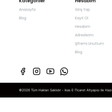
Kategoriler
Hesabım
Anasayfa
Giriş Yap
Blog
Kayıt Ol
Hesabım
Adreslerim
Şifremi Unuttum
Blog
©2026 Tüm Hakları Saklıdır - ikas E-Ticaret
Altyapısı ile Hazı