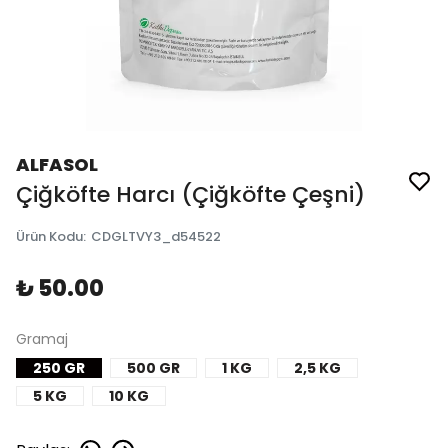
ALFASOL
Çiğköfte Harcı (Çiğköfte Çeşni)
Ürün Kodu
:
CDGLTVY3_d54522
₺ 50.00
Gramaj
250 GR
500 GR
1 KG
2,5 KG
5 KG
10 KG