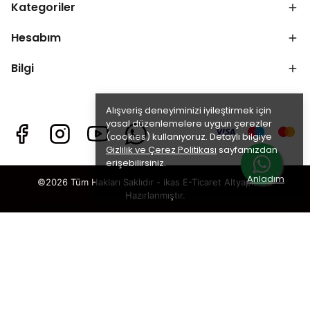
Kategoriler
Hesabım
Bilgi
Alışveriş deneyiminizi iyileştirmek için
yasal düzenlemelere uygun çerezler
(cookies) kullanıyoruz. Detaylı bilgiye
Gizlilik ve Çerez Politikası
sayfamızdan
erişebilirsiniz.
Anladım
©2026 Tüm Hakları Saklıdır - ikas E-Ticaret
Altyapısı ile
Hazırlanmıştır.
×
TAKİP ET · KAZAN