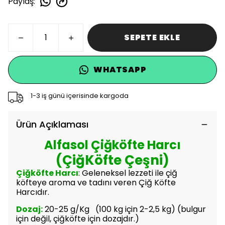
Paylaş
:
SEPETE EKLE
WHATSAPP
1-3 iş günü içerisinde kargoda
Ürün Açıklaması
Alfasol Çiğköfte Harcı
(ÇiğKöfte Çeşni)
Çiğköfte Harcı
: Geleneksel lezzeti ile çiğ
köfteye aroma ve tadını veren Çiğ Köfte
Harcıdır.
Dozaj:
20-25 g/Kg (100 kg için 2-2,5 kg) (bulgur
için değil, çiğköfte için dozajdır.)