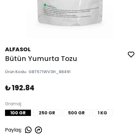
ALFASOL
Bütün Yumurta Tozu
Ürün Kodu
:
GBT571WV3H_88491
₺ 192.84
Gramaj
100 GR
250 GR
500 GR
1 KG
Paylaş
: