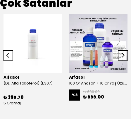
Çok Satanlar
Alfasol
Alfasol
(DL-Alfa Tokoferol) (E307)
100 Gr Anason + 10 Gr Yaş Üzüm + 250 Gr Gliserin + Alkol Test Kiti
₺ 686.00
%
3
₺ 666.00
₺ 396.70
5 Gramaj