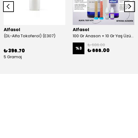
Alfasol
Alfasol
(DL-Alfa Tokoferol) (E307)
100 Gr Anason + 10 Gr Yaş Üzüm + 250 Gr Gliserin + Alkol Test Kiti
₺ 686.00
%
3
₺ 666.00
₺ 396.70
5 Gramaj