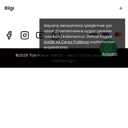
Bilgi
Alışveriş deneyiminizi iyileştirmek için
yasal düzenlemelere uygun çerezler
(cookies) kullanıyoruz. Detaylı bilgiye
Gizlilik ve Çerez Politikası
sayfamızdan
erişebilirsiniz.
Anladım
©2026 Tüm Hakları Saklıdır - ikas E-Ticaret
Altyapısı ile
Hazırlanmıştır.
×
TAKİP ET · KAZAN
🎁
%5 İNDİRİM
SENİ BEKLİYOR!
Sosyal medya hesaplarımızı takip et,