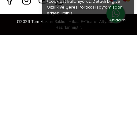
(cookies) kullanıyoruz. Detaylı bilgiye
Gizlilik ve Çerez Politikası
sayfamızdan
erişebilirsiniz.
Anladım
©2026 Tüm Hakları Saklıdır - ikas E-Ticaret
Altyapısı ile
Hazırlanmıştır.
×
TAKİP ET · KAZAN
🎁
%5 İNDİRİM
SENİ BEKLİYOR!
Sosyal medya hesaplarımızı takip et,
DM’den
“KUPON”
yaz, hemen
%5 indirim kodunu
al.
🎟️ %5 İNDİRİM KUPONU