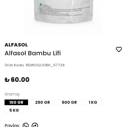
ALFASOL
Alfasol Bambu Lifi
Ürün Kodu
:
RDWUQL1UBH_57726
₺ 60.00
Gramaj
100 GR
250 GR
500 GR
1 KG
5 KG
Paylaş
: