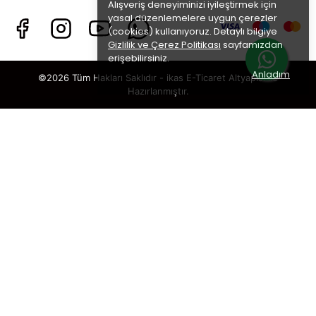
Alışveriş deneyiminizi iyileştirmek için
yasal düzenlemelere uygun çerezler
(cookies) kullanıyoruz. Detaylı bilgiye
Gizlilik ve Çerez Politikası
sayfamızdan
erişebilirsiniz.
Anladım
©2026 Tüm Hakları Saklıdır - ikas E-Ticaret
Altyapısı ile
Hazırlanmıştır.
×
TAKİP ET · KAZAN
🎁
%5 İNDİRİM
SENİ BEKLİYOR!
Sosyal medya hesaplarımızı takip et,
DM’den
“KUPON”
yaz, hemen
%5 indirim kodunu
al.
🎟️ %5 İNDİRİM KUPONU