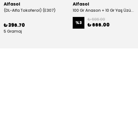
Alfasol
Alfasol
(DL-Alfa Tokoferol) (E307)
100 Gr Anason + 10 Gr Yaş Üzüm + 250 Gr Gliserin + Alkol Test Kiti
₺ 686.00
%
3
₺ 666.00
₺ 396.70
5 Gramaj