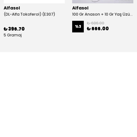
Alfasol
Alfasol
(DL-Alfa Tokoferol) (E307)
100 Gr Anason + 10 Gr Yaş Üzüm + 250 Gr Gliserin + Alkol Test Kiti
₺ 686.00
%
3
₺ 666.00
₺ 396.70
5 Gramaj