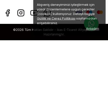
Alışveriş deneyiminizi iyileştirmek için
yasal düzenlemelere uygun çerezler
(cookies) kullanıyoruz. Detaylı bilgiye
Gizlilik ve Çerez Politikası
sayfamızdan
erişebilirsiniz.
Anladım
©2026 Tüm Hakları Saklıdır - ikas E-Ticaret
Altyapısı ile
Hazırlanmıştır.
×
TAKİP ET · KAZAN
🎁
%5 İNDİRİM
SENİ BEKLİYOR!
Sosyal medya hesaplarımızı takip et,
DM’den
“KUPON”
yaz, hemen
%5 indirim kodunu
al.