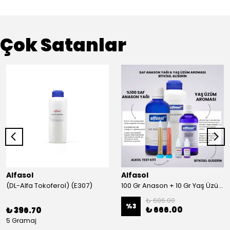
Çok Satanlar
Alfasol
Alfasol
(DL-Alfa Tokoferol) (E307)
100 Gr Anason + 10 Gr Yaş Üzüm + 250 Gr Gliserin + Alkol Test Kiti
₺ 686.00
%
3
₺ 666.00
₺ 396.70
5 Gramaj