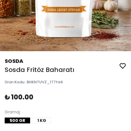
SOSDA
Sosda Fritöz Baharatı
Ürün Kodu
:
BHKNTUVZ_177fa4
₺ 100.00
Gramaj
500 GR
1 KG