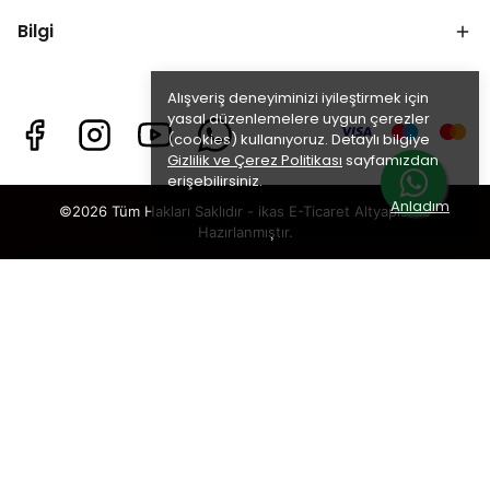
Bilgi
Alışveriş deneyiminizi iyileştirmek için
yasal düzenlemelere uygun çerezler
(cookies) kullanıyoruz. Detaylı bilgiye
Gizlilik ve Çerez Politikası
sayfamızdan
erişebilirsiniz.
Anladım
©2026 Tüm Hakları Saklıdır - ikas E-Ticaret
Altyapısı ile
Hazırlanmıştır.
×
TAKİP ET · KAZAN
🎁
%5 İNDİRİM
SENİ BEKLİYOR!
Sosyal medya hesaplarımızı takip et,