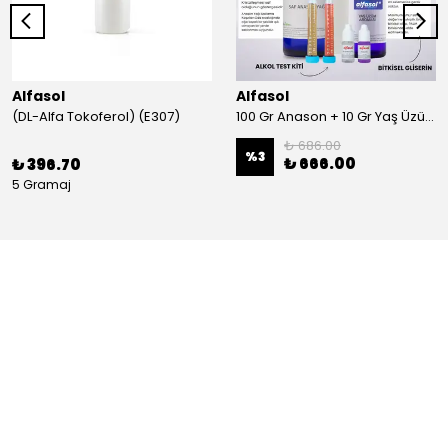
Alfasol
Alfasol
(DL-Alfa Tokoferol) (E307)
100 Gr Anason + 10 Gr Yaş Üzüm + 250 Gr Gliserin + Alkol Test Kiti
₺ 686.00
%
3
₺ 666.00
₺ 396.70
5 Gramaj