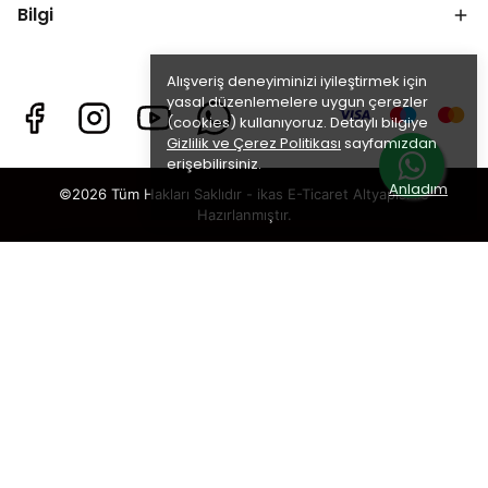
Bilgi
Alışveriş deneyiminizi iyileştirmek için
yasal düzenlemelere uygun çerezler
(cookies) kullanıyoruz. Detaylı bilgiye
Gizlilik ve Çerez Politikası
sayfamızdan
erişebilirsiniz.
Anladım
©2026 Tüm Hakları Saklıdır - ikas E-Ticaret
Altyapısı ile
Hazırlanmıştır.
×
TAKİP ET · KAZAN
🎁
%5 İNDİRİM
SENİ BEKLİYOR!
Sosyal medya hesaplarımızı takip et,