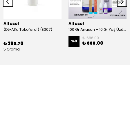
Alfasol
Alfasol
(DL-Alfa Tokoferol) (E307)
100 Gr Anason + 10 Gr Yaş Üzüm + 250 Gr Gliserin + Alkol Test Kiti
₺ 686.00
%
3
₺ 666.00
₺ 396.70
5 Gramaj