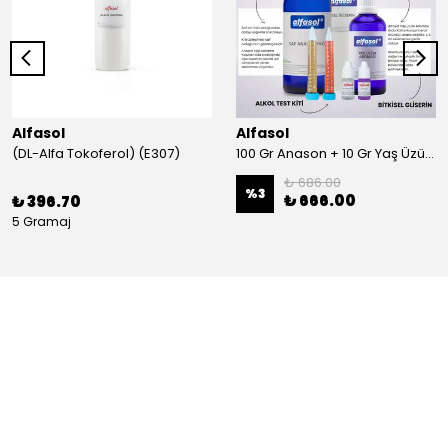
Alfasol
Alfasol
(DL-Alfa Tokoferol) (E307)
100 Gr Anason + 10 Gr Yaş Üzüm + 250 Gr Gliserin + Alkol Test Kiti
₺ 686.00
%
3
₺ 666.00
₺ 396.70
5 Gramaj