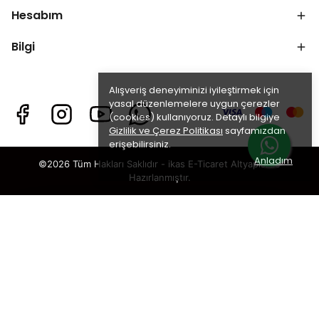
Hesabım
Bilgi
Alışveriş deneyiminizi iyileştirmek için
yasal düzenlemelere uygun çerezler
(cookies) kullanıyoruz. Detaylı bilgiye
Gizlilik ve Çerez Politikası
sayfamızdan
erişebilirsiniz.
Anladım
©2026 Tüm Hakları Saklıdır - ikas E-Ticaret
Altyapısı ile
Hazırlanmıştır.
×
TAKİP ET · KAZAN
🎁
%5 İNDİRİM