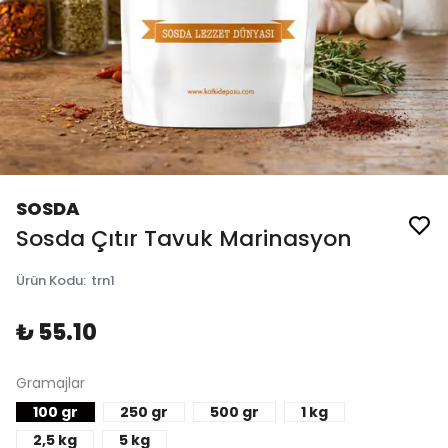
SOSDA
Sosda Çıtır Tavuk Marinasyon
Ürün Kodu
:
trn1
₺ 55.10
Gramajlar
100 gr
250 gr
500 gr
1 kg
2,5 kg
5 kg