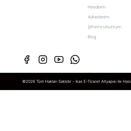
Hesabım
Adreslerim
Şifremi Unuttum
Blog
©2026 Tüm Hakları Saklıdır - ikas E-Ticaret
Altyapısı ile Hazı
TAKİP ET · KAZAN