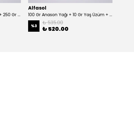
Alfasol
Alfas
100 Gr Anason + Alkol Test Kiti + 250 Gr Gliserin
100 Gr Anason Yağı + 10 Gr Yaş Üzüm + 250 Gr Gliserin
₺ 535.00
%
3
%
3
₺ 520.00