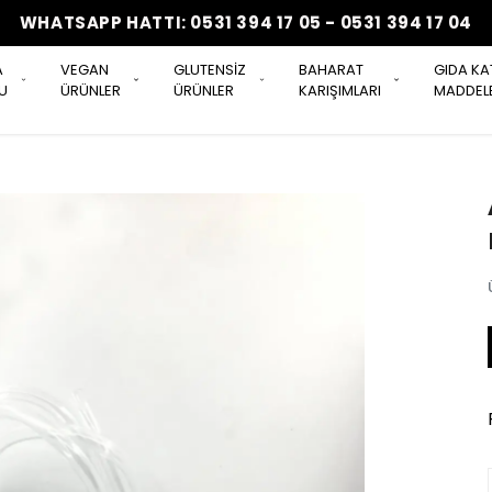
WHATSAPP HATTI: 0531 394 17 05 - 0531 394 17 04
A
VEGAN
GLUTENSİZ
BAHARAT
GIDA KA
U
ÜRÜNLER
ÜRÜNLER
KARIŞIMLARI
MADDELE