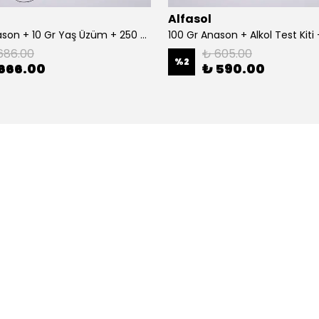
Alfasol
100 Gr Anason + 10 Gr Yaş Üzüm + 250 Gr Gliserin + Alkol Test Kiti
686.00
₺ 605.00
%
2
666.00
₺ 590.00