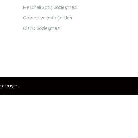
Mesafeli Satış Sözleşmesi
Garanti ve İade Şartları
Gizlilik Sözleşmesi
rlanmıştır.
×