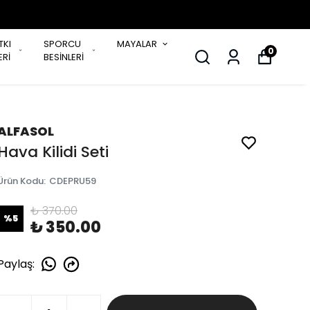
TKI
SPORCU
MAYALAR
0
Rİ
BESİNLERİ
ALFASOL
Hava Kilidi Seti
Ürün Kodu
:
CDEPRU59
₺ 370.00
%
5
₺ 350.00
Paylaş
: