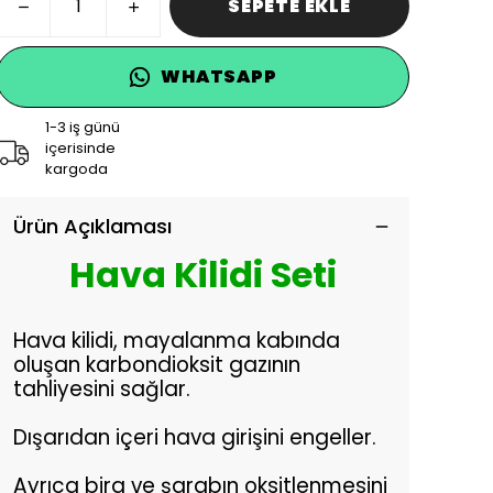
SEPETE EKLE
WHATSAPP
1-3 iş günü
içerisinde
kargoda
Ürün Açıklaması
Hava Kilidi Seti
Hava kilidi, mayalanma kabında
oluşan karbondioksit gazının
tahliyesini sağlar.
Dışarıdan içeri hava girişini engeller.
Ayrıca bira ve şarabın oksitlenmesini