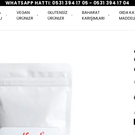
WHATSAPP HATTI: 0531 394 17 05 - 0531 394 17 04
A
VEGAN
GLUTENSİZ
BAHARAT
GIDA KA
U
ÜRÜNLER
ÜRÜNLER
KARIŞIMLARI
MADDELE