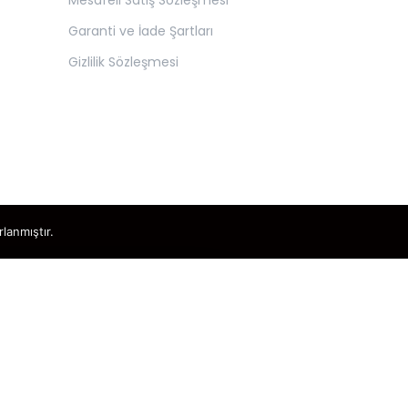
Mesafeli Satış Sözleşmesi
Garanti ve İade Şartları
Gizlilik Sözleşmesi
rlanmıştır.
×