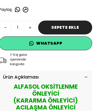
Paylaş
:
SEPETE EKLE
WHATSAPP
1-3 iş günü
içerisinde
kargoda
Ürün Açıklaması
ALFASOL OKSİTLENME
ÖNLEYİCİ
(KARARMA ÖNLEYİCİ)
ACILAŞMA ÖNLEYİCİ