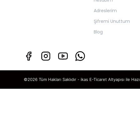
Hesabım
Adreslerim
Şifremi Unuttum
Blog
©2026 Tüm Hakları Saklıdır - ikas E-Ticaret
Altyapısı ile Hazı
TAKİP ET · KAZAN