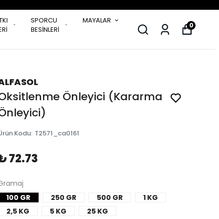
TKI
SPORCU
MAYALAR
0
Rİ
BESİNLERİ
ALFASOL
Oksitlenme Önleyici (Kararma
Önleyici)
Ürün Kodu
:
T2571_ca0161
₺ 72.73
Gramaj
100 GR
250 GR
500 GR
1 KG
2,5 KG
5 KG
25 KG