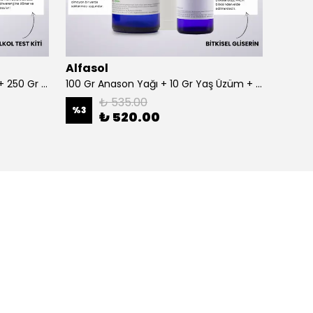
Alfasol
Alfas
100 Gr Anason + Alkol Test Kiti + 250 Gr Gliserin
100 Gr Anason Yağı + 10 Gr Yaş Üzüm + 250 Gr Gliserin
₺ 535.00
%
3
%
3
₺ 520.00