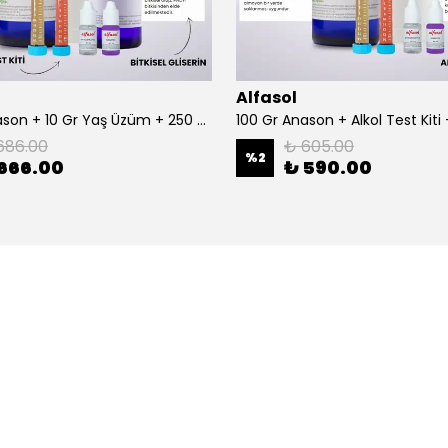
Alfasol
100 Gr Anason + 10 Gr Yaş Üzüm + 250 Gr Gliserin + Alkol Test Kiti
686.00
₺ 605.00
%
2
666.00
₺ 590.00