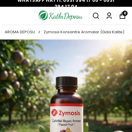
WHATSAPP HATTI: 0531 394 17 05 - 0531
394 17 04
0
AROMA DEPOSU
Zymosis Konsantre Aromalar (Gıda Kalite)