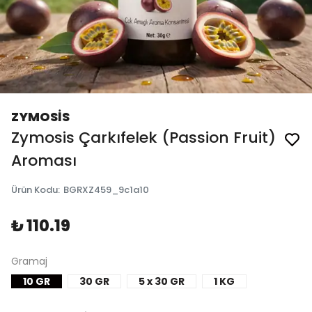
ZYMOSİS
Zymosis Çarkıfelek (Passion Fruit)
Aroması
Ürün Kodu
:
BGRXZ459_9c1a10
₺ 110.19
Gramaj
10 GR
30 GR
5 x 30 GR
1 KG