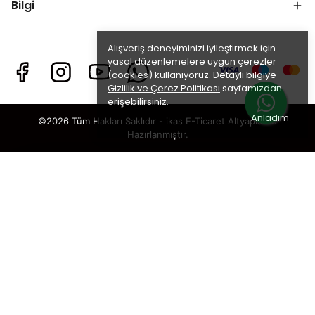
Bilgi
Alışveriş deneyiminizi iyileştirmek için
yasal düzenlemelere uygun çerezler
(cookies) kullanıyoruz. Detaylı bilgiye
Gizlilik ve Çerez Politikası
sayfamızdan
erişebilirsiniz.
Anladım
©2026 Tüm Hakları Saklıdır - ikas E-Ticaret
Altyapısı ile
Hazırlanmıştır.
×
TAKİP ET · KAZAN
🎁
%5 İNDİRİM
SENİ BEKLİYOR!
Sosyal medya hesaplarımızı takip et,
DM’den
“KUPON”
yaz, hemen
%5 indirim kodunu