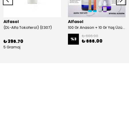
Alfasol
Alfasol
(DL-Alfa Tokoferol) (E307)
100 Gr Anason + 10 Gr Yaş Üzüm + 250 Gr Gliserin + Alkol Test Kiti
₺ 686.00
%
3
₺ 666.00
₺ 396.70
5 Gramaj