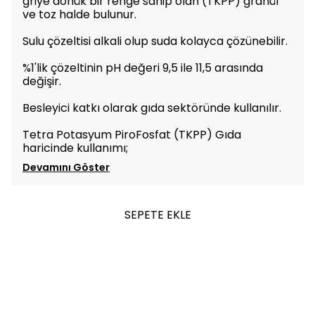
griye dönük bir renge sahip olan (TKPP) granül
ve toz halde bulunur.
Sulu çözeltisi alkali olup suda kolayca çözünebilir.
%1'lik çözeltinin pH değeri 9,5 ile 11,5 arasında
değişir.
Besleyici katkı olarak gıda sektöründe kullanılır.
Tetra Potasyum PiroFosfat (TKPP) Gıda
haricinde kullanımı;
Devamını Göster
SEPETE EKLE