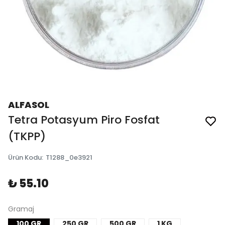
ALFASOL
Tetra Potasyum Piro Fosfat
(TKPP)
Ürün Kodu
:
T1288_0e3921
₺ 55.10
Gramaj
100 GR
250 GR
500 GR
1 KG