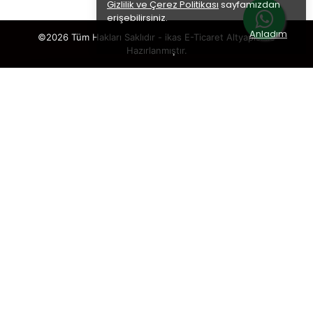
Gizlilik ve Çerez Politikası
sayfamızdan
erişebilirsiniz.
Anladım
©2026 Tüm Hakları Saklıdır - ikas E-Ticaret
Altyapısı ile
Hazırlanmıştır.
×
TAKİP ET · KAZAN
🎁
%5 İNDİRİM
SENİ BEKLİYOR!
Sosyal medya hesaplarımızı takip et,
DM’den
“KUPON”
yaz, hemen
%5 indirim kodunu
al.
🎟️ %5 İNDİRİM KUPONU
Takip etmek istediğin hesabı seç: