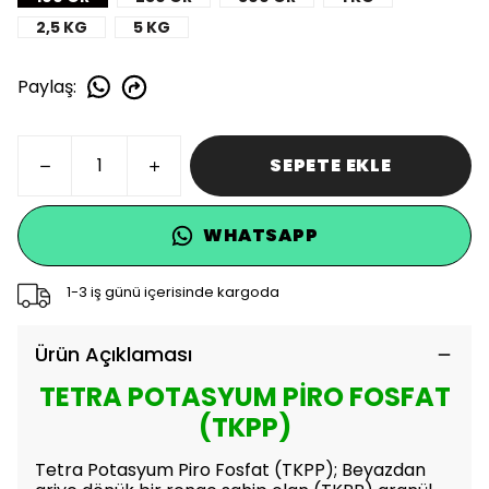
2,5 KG
5 KG
Paylaş
:
SEPETE EKLE
WHATSAPP
1-3 iş günü içerisinde kargoda
Ürün Açıklaması
TETRA POTASYUM PİRO FOSFAT
(TKPP)
Tetra Potasyum Piro Fosfat (TKPP); Beyazdan