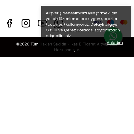
Alışveriş deneyiminizi iyileştirmek için
yasal düzenlemelere uygun çerezler
(cookies) kullanıyoruz. Detaylı bilgiye
Gizlilik ve Çerez Politikası
sayfamızdan
erişebilirsiniz.
Anladım
©2026 Tüm Hakları Saklıdır - ikas E-Ticaret
Altyapısı ile
Hazırlanmıştır.
×
TAKİP ET · KAZAN
🎁
%5 İNDİRİM
SENİ BEKLİYOR!
Sosyal medya hesaplarımızı takip et,
DM’den
“KUPON”
yaz, hemen
%5 indirim kodunu
al.