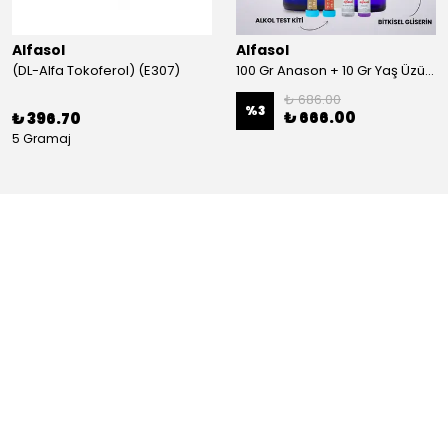
Alfasol
Alfasol
(DL-Alfa Tokoferol) (E307)
100 Gr Anason + 10 Gr Yaş Üzüm + 250 Gr Gliserin + Alkol Test Kiti
₺ 686.00
%
3
₺ 666.00
₺ 396.70
5 Gramaj