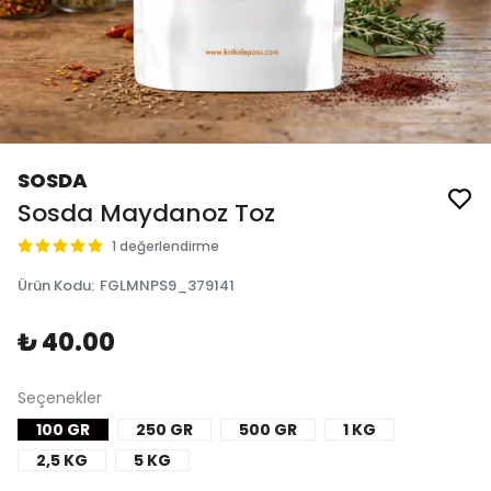
SOSDA
Sosda Maydanoz Toz
1 değerlendirme
Ürün Kodu
:
FGLMNPS9_379141
₺ 40.00
Seçenekler
100 GR
250 GR
500 GR
1 KG
2,5 KG
5 KG