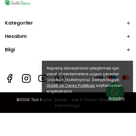
Kategoriler
Hesabım
Bilgi
Alışveriş deneyiminizi iyileştirmek için
yasal düzenlemelere uygun çerezler
(cookies) kullanıyoruz. Detaylı bilgiye
Gizlilik ve Çerez Politikası
sayfamızdan
erişebilirsiniz.
Anladım
©2026 Tüm Hakları Saklıdır - ikas E-Ticaret
Altyapısı ile
Hazırlanmıştır.
×