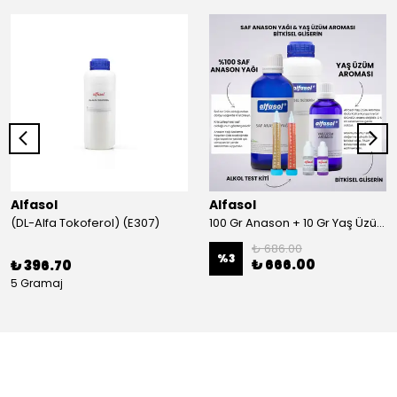
Alfasol
Alfasol
(DL-Alfa Tokoferol) (E307)
100 Gr Anason + 10 Gr Yaş Üzüm + 250 Gr Gliserin + Alkol Test Kiti
₺ 686.00
%
3
₺ 666.00
₺ 396.70
5 Gramaj