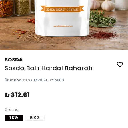
SOSDA
Sosda Ballı Hardal Baharatı
Ürün Kodu
:
CGLMRV68_c9b660
₺ 312.61
Gramaj
1 KG
5 KG