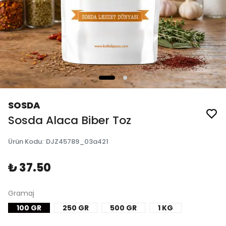
SOSDA
Sosda Alaca Biber Toz
Ürün Kodu
:
DJZ45789_03a421
₺ 37.50
Gramaj
100 GR
250 GR
500 GR
1 KG