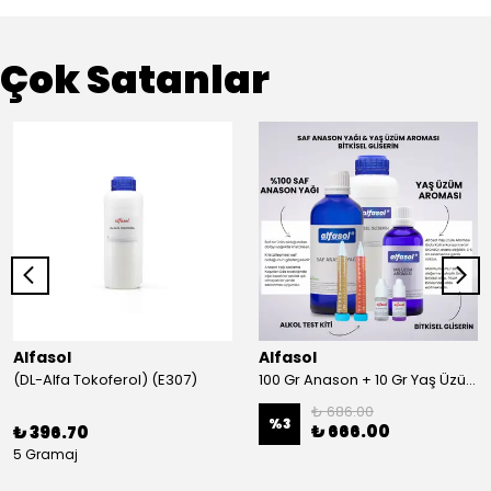
Çok Satanlar
Alfasol
Alfasol
(DL-Alfa Tokoferol) (E307)
100 Gr Anason + 10 Gr Yaş Üzüm + 250 Gr Gliserin + Alkol Test Kiti
₺ 686.00
%
3
₺ 666.00
₺ 396.70
5 Gramaj