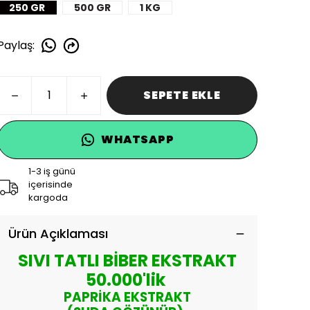
250 GR
500 GR
1 KG
Paylaş
:
SEPETE EKLE
WHATSAPP
1-3 iş günü
içerisinde
kargoda
Ürün Açıklaması
SIVI TATLI BİBER EKSTRAKT
50.000'lik
PAPRİKA EKSTRAKT