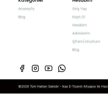
Kategoriler
Hesabım
Anasayfa
Giriş Yap
Blog
Kayıt Ol
Hesabım
Adreslerim
Şifremi Unuttum
Blog
©2026 Tüm Hakları Saklıdır - ikas E-Ticaret
Altyapısı ile Hazı