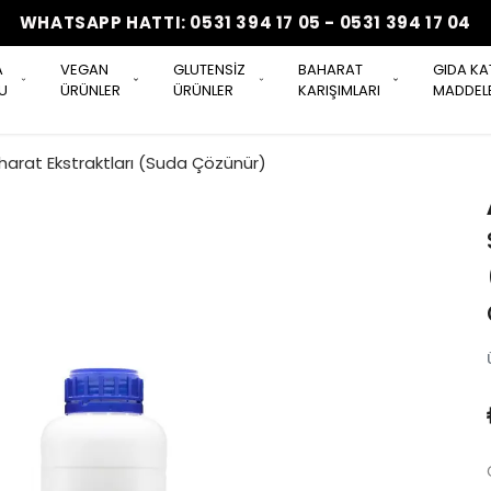
WHATSAPP HATTI: 0531 394 17 05 - 0531 394 17 04
A
VEGAN
GLUTENSİZ
BAHARAT
GIDA KA
U
ÜRÜNLER
ÜRÜNLER
KARIŞIMLARI
MADDELE
aharat Ekstraktları (Suda Çözünür)