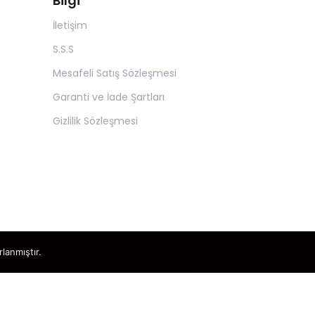
Bilgi
İletişim
S.S.S
Mesafeli Satış Sözleşmesi
Garanti ve İade Şartları
Gizlilik Sözleşmesi
rlanmıştır.
×