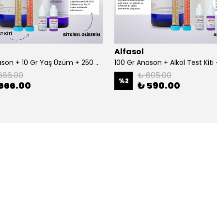
Alfasol
100 Gr Anason + 10 Gr Yaş Üzüm + 250 Gr Gliserin + Alkol Test Kiti
686.00
₺ 605.00
%
2
666.00
₺ 590.00