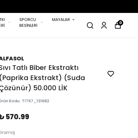
TKI
SPORCU
MAYALAR
0
Rİ
BESİNLERİ
ALFASOL
Sıvı Tatlı Biber Ekstraktı
(Paprika Ekstrakt) (Suda
Çözünür) 50.000 LİK
Ürün Kodu
:
T1767_131682
₺ 570.99
Gramaj