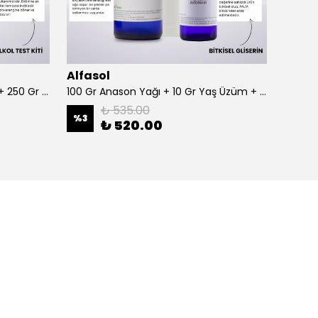
Alfasol
Alfas
100 Gr Anason + Alkol Test Kiti + 250 Gr Gliserin
100 Gr Anason Yağı + 10 Gr Yaş Üzüm + 250 Gr Gliserin
₺ 535.00
%
3
%
3
₺ 520.00