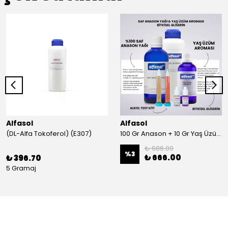
Alfasol
Alfasol
(DL-Alfa Tokoferol) (E307)
100 Gr Anason + 10 Gr Yaş Üzüm + 250 Gr Gliserin + Alkol Test Kiti
₺ 686.00
%
3
₺ 666.00
₺ 396.70
5 Gramaj