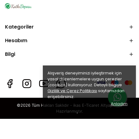
Kategoriler
Hesabım
Bilgi
Alışveriş deneyiminizi iyileştirmek için
yasal düzenlemelere uygun çerezler
(cookies) kullanıyoruz. Detaylı bilgiye
Gizlilik ve Çerez Politikası
sayfamızdan
erişebilirsiniz.
Anladım
©2026 Tüm Hakları Saklıdır - ikas E-Ticaret
Altyapısı ile
Hazırlanmıştır.
×