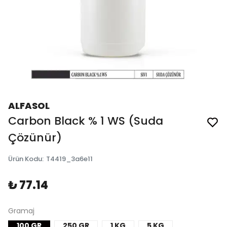
ALFASOL
Carbon Black % 1 WS (Suda
Çözünür)
Ürün Kodu
:
T4419_3a6e11
₺ 77.14
Gramaj
100 GR
250 GR
1 KG
5 KG