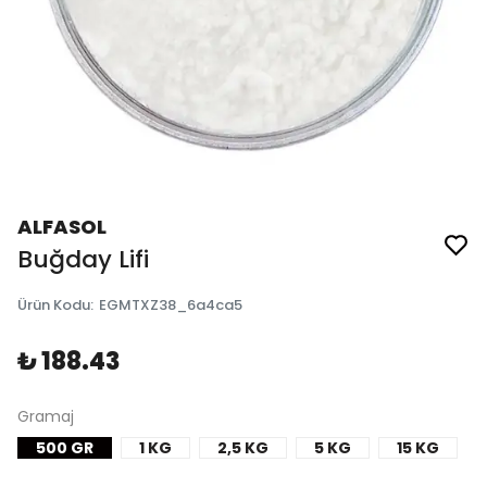
ALFASOL
Buğday Lifi
Ürün Kodu
:
EGMTXZ38_6a4ca5
₺ 188.43
Gramaj
500 GR
1 KG
2,5 KG
5 KG
15 KG