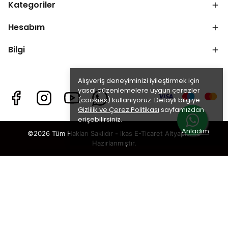
Kategoriler
Hesabım
Bilgi
Alışveriş deneyiminizi iyileştirmek için
yasal düzenlemelere uygun çerezler
(cookies) kullanıyoruz. Detaylı bilgiye
Gizlilik ve Çerez Politikası
sayfamızdan
erişebilirsiniz.
Anladım
©2026 Tüm Hakları Saklıdır - ikas E-Ticaret
Altyapısı ile
Hazırlanmıştır.
×
TAKİP ET · KAZAN