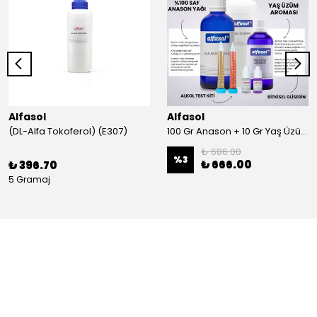
Alfasol
Alfasol
(DL-Alfa Tokoferol) (E307)
100 Gr Anason + 10 Gr Yaş Üzüm + 250 Gr Gliserin + Alkol Test Kiti
₺ 686.00
%
3
₺ 666.00
₺ 396.70
5 Gramaj