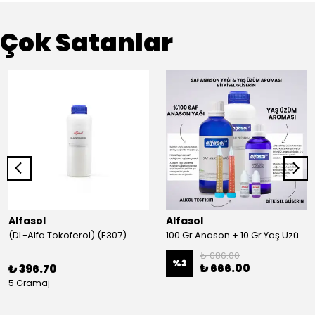
Çok Satanlar
Alfasol
Alfasol
(DL-Alfa Tokoferol) (E307)
100 Gr Anason + 10 Gr Yaş Üzüm + 250 Gr Gliserin + Alkol Test Kiti
₺ 686.00
%
3
₺ 666.00
₺ 396.70
5 Gramaj