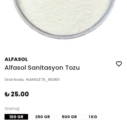
ALFASOL
Alfasol Sanitasyon Tozu
Ürün Kodu
:
HLMSUZ79_553611
₺ 25.00
Gramaj
100 GR
250 GR
500 GR
1 KG