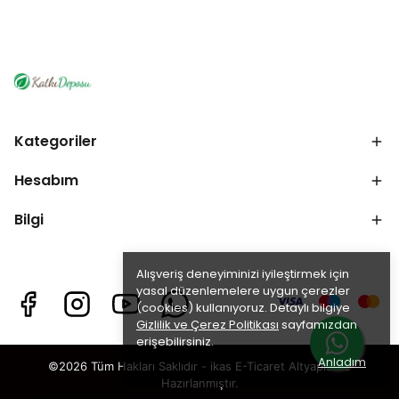
Kategoriler
Hesabım
Bilgi
Alışveriş deneyiminizi iyileştirmek için
yasal düzenlemelere uygun çerezler
(cookies) kullanıyoruz. Detaylı bilgiye
Gizlilik ve Çerez Politikası
sayfamızdan
erişebilirsiniz.
Anladım
©2026 Tüm Hakları Saklıdır - ikas E-Ticaret
Altyapısı ile
Hazırlanmıştır.